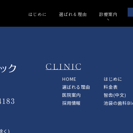
はじめに
選ばれる理由
診療案内
CLINIC
HOME
はじめに
選ばれる理由
料金表
医院案内
智齿(中文)
採用情報
池袋の歯科Bl
除く)